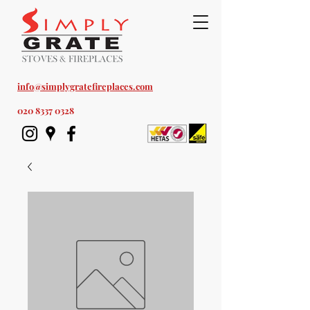
Est. 1978
info@simplygratefireplaces.com
020 8337 0328